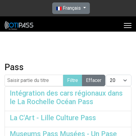
Sélectionnez votre langue
Français
Pass
Saisir partie du titre
Afficher #
Filtre
Effacer
Intégration des cars régionaux dans
le La Rochelle Océan Pass
La C'Art - Lille Culture Pass
Museums Pass Musées - Un Pase