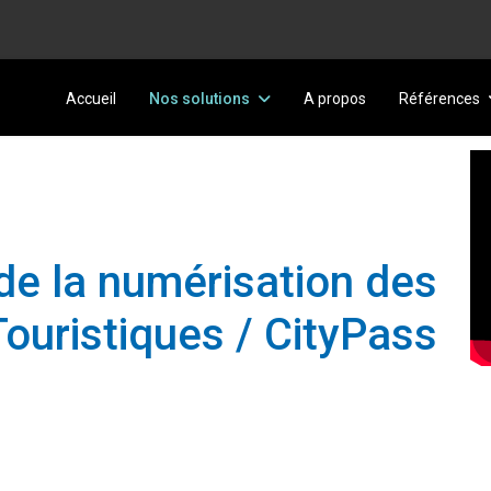
Accueil
Nos solutions
A propos
Références
 de la numérisation des
ouristiques / CityPass