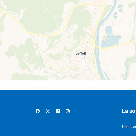
La so
Une so