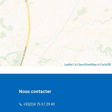
Leaflet
| ©
OpenStreetMap
©
CartoDB
Nous contacter
📞 +33(0)4 75 51 29 40