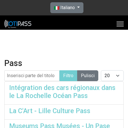
Seleziona la tua lingua
Italiano
Pass
Inserisci parte del titolo
Visualizza #
Filtro
Pulisci
Intégration des cars régionaux dans
le La Rochelle Océan Pass
La C'Art - Lille Culture Pass
Museums Pass Musées - Un Pase