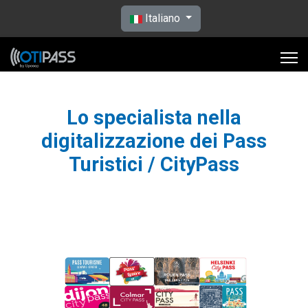
Seleziona la tua lingua
Italiano
Lo specialista nella
digitalizzazione dei Pass
Turistici / CityPass