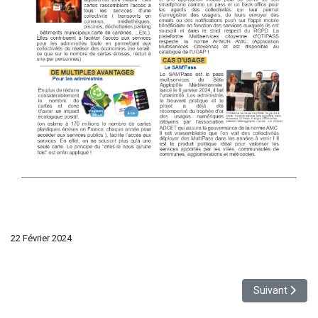
22 Février 2024
Article suivant
Suivant