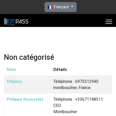
Sélectionnez votre langue
Français
Non catégorisé
Nom
Détails
Contacts,
Otipass
Téléphone : 0475512940
montboucher, France
Philippe Rousselet
Téléphone : +33671748511
CEO
Montboucher