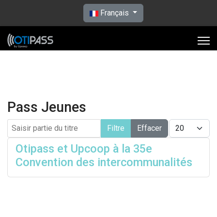
Sélectionnez votre langue
Français
Pass Jeunes
Saisir partie du titre
Afficher #
Filtre
Effacer
Otipass et Upcoop à la 35e
Convention des intercommunalités