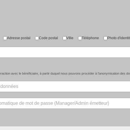
Adresse postal
Code postal
VIlle
Téléphone
Photo d'identi
action avec le bénéficiaire, à partir duquel nous pouvons procéder à l’anonymisation des donn