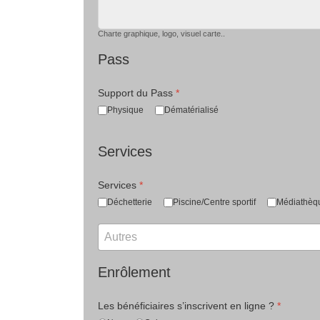
Charte graphique, logo, visuel carte..
Pass
Support du Pass
*
Physique
Dématérialisé
Services
Services
*
Déchetterie
Piscine/Centre sportif
Médiathèq
Enrôlement
Les bénéficiaires s’inscrivent en ligne ?
*