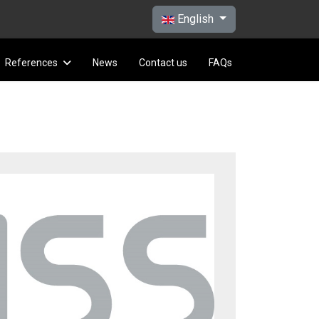
Select your language
English
References
News
Contact us
FAQs