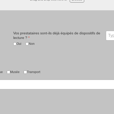
Vos prestataires sont-ils déjà équipés de dispositifs de
lecture ?
*
Oui
Non
ue
Musée
Transport