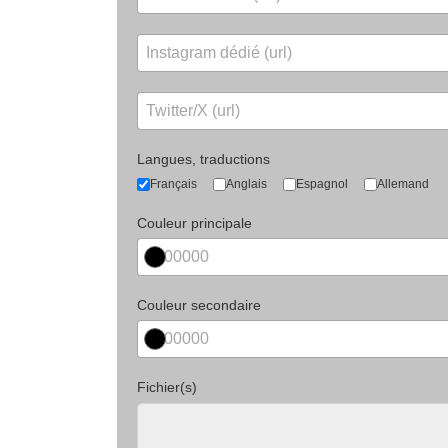
Langues, traductions
Français
Anglais
Espagnol
Allemand
Couleur principale
Couleur secondaire
Fichier(s)