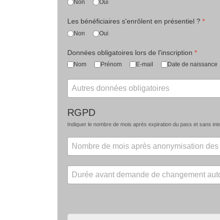
Non
Oui
Les bénéficiaires s'enrôlent en présentiel ?
*
Non
Oui
Données obligatoires lors de l'inscription
*
Nom
Prénom
E-mail
Date de naissance
RGPD
Indiquer le nombre de mois après expiration du pass et sans inter