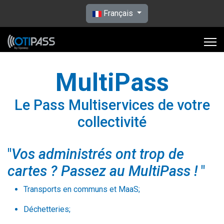
Sélectionnez votre langue
Français
MultiPass
Le Pass Multiservices de votre
collectivité
"
Vos administrés ont trop de
cartes ? Passez au MultiPass !
"
Transports en communs et MaaS;
Déchetteries;