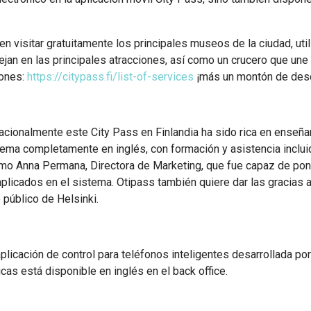
en visitar gratuitamente los principales museos de la ciudad, uti
an en las principales atracciones, así como un crucero que une 
iones:
https://citypass.fi/list-of-services
¡más un montón de desc
rnacionalmente este City Pass en Finlandia ha sido rica en enseña
tema completamente en inglés, con formación y asistencia incluid
o Anna Permana, Directora de Marketing, que fue capaz de poner
plicados en el sistema. Otipass también quiere dar las gracias a
 público de Helsinki.
aplicación de control para teléfonos inteligentes desarrollada po
as está disponible en inglés en el back office.