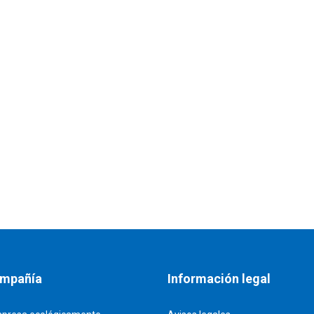
ente de siempre
ompañía
Información legal