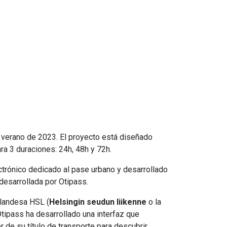
l verano de 2023. El proyecto está diseñado
ara 3 duraciones: 24h, 48h y 72h.
ectrónico dedicado al pase urbano y desarrollado
 desarrollada por Otipass.
nlandesa HSL (
Helsingin seudun liikenne
o la
Otipass ha desarrollado una interfaz que
r de su título de transporte para descubrir