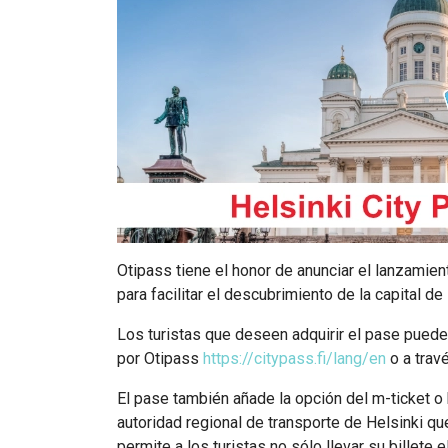
Otipass tiene el honor de anunciar el lanzamien
para facilitar el descubrimiento de la capital d
Los turistas que deseen adquirir el pase pueden
por Otipass
https://citypass.fi/lang/en
o a travé
El pase también añade la opción del m-ticket o
autoridad regional de transporte de Helsinki qu
permite a los turistas no sólo llevar su billete