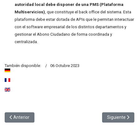
autoridad local debe disponer de una PMS (Plataforma
Multiservicios)
, que constituye el back office del sistema. Esta
plataforma debe estar dotada de APIs que le permitan interactuar
con el software empresarial de los distintos departamentos y
gestionar el Abono Ciudadano de forma coordinada y
centralizada.
También disponible:
06 Octubre 2023
Artículo anterior: La Tarjeta Ciudadana y la protección de datos pe
Artículo siguie
Anterior
Siguiente