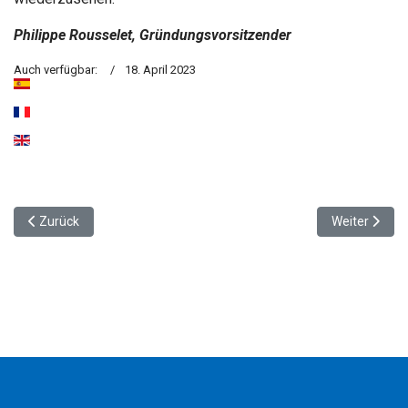
Philippe Rousselet, Gründungsvorsitzender
Auch verfügbar:
18. April 2023
Vorheriger Beitrag: Das Freiburger Fremdenverkehrsamt wählt Oti
Nächster Beit
Zurück
Weiter