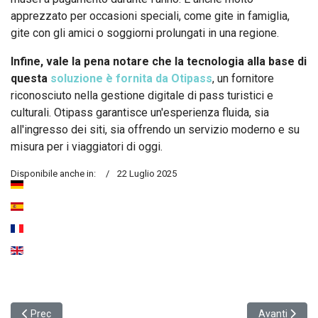
apprezzato per occasioni speciali, come gite in famiglia,
gite con gli amici o soggiorni prolungati in una regione.
Infine, vale la pena notare che la tecnologia alla base di
questa
soluzione è fornita da Otipass
, un fornitore
riconosciuto nella gestione digitale di pass turistici e
culturali. Otipass garantisce un'esperienza fluida, sia
all'ingresso dei siti, sia offrendo un servizio moderno e su
misura per i viaggiatori di oggi.
Disponibile anche in:
22 Luglio 2025
Articolo precedente: Lyon City Card 365 - Pass Cultura Annuel
Articolo succe
Prec
Avanti