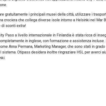
ione.
re gratuitamente i principali musei della città, utilizzare i traspor
una crociera che collega diverse isole intorno a Helsinki nel Mar Ba
 di sconti extra!
ty Pass a livello internazionale in Finlandia è stata ricca di ins
completamente in inglese, con formazione e assistenza incluse. In
 come Anna Permana, Marketing Manager, che sono stati in grado di 
l sistema. Otipass desidera inoltre ringraziare HSL per averci aiu
nki.