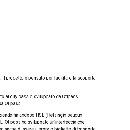
. Il progetto è pensato per facilitare la scoperta
ato al city pass e sviluppato da Otipass
da Otipass.
l'azienda finlandese HSL (Helsingin seudun
SL, Otipass ha sviluppato un'interfaccia che
a anche di avere il proprio biglietto di trasporto