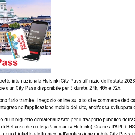
getto internazionale Helsinki City Pass all'inizio dell'estate 2023
zie a un City Pass disponibile per 3 durate: 24h, 48h e 72h.
ono farlo tramite il negozio online sul sito di e-commerce dedic
integrato nell'applicazione mobile del sito, anch'essa sviluppata 
 o di un biglietto dematerializzato per il trasporto pubblico del
ti di Helsinki che collega 9 comuni a Helsinki). Grazie all'API di H
 proprio biglietto elettronico nell'applicazione mobile City Pass, m