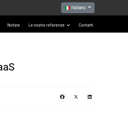
Seleziona la tua lingua
Italiano
Notizie
Le nostre referenze
Contatti
SaaS