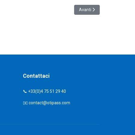
Articolo successivo: Lancio d
Avanti
Contattaci
📞 +33(0)4 75 51 29 40
✉️
contact@otipass.com